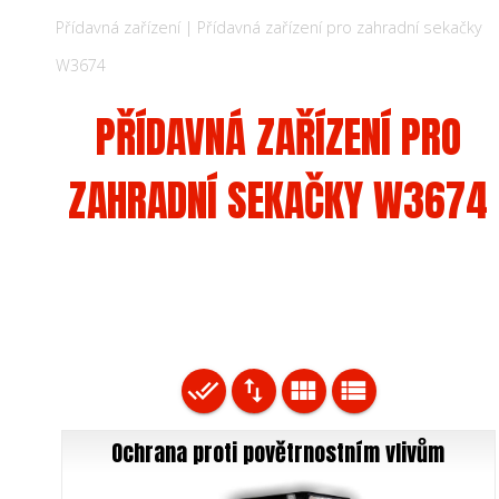
Přídavná zařízení | Přídavná zařízení pro zahradní sekačky
W3674
PŘÍDAVNÁ ZAŘÍZENÍ PRO
ZAHRADNÍ SEKAČKY W3674
done_all
import_export
view_module
view_list
Ochrana proti povětrnostním vlivům