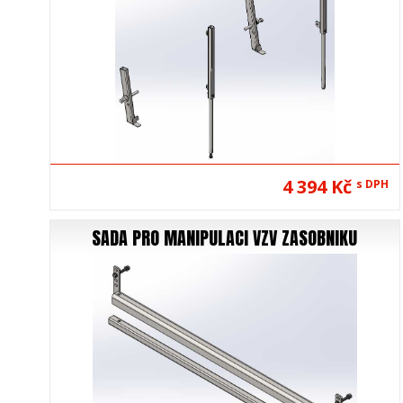
4 394 Kč
s DPH
SADA PRO MANIPULACI VZV ZASOBNIKU