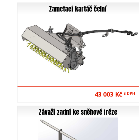
Zametací kartáč čelní
43 003 Kč
s DPH
Závaží zadní ke sněhové fréze