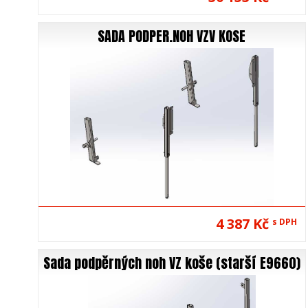
SADA PODPER.NOH VZV KOSE
4 387 Kč
s DPH
Sada podpěrných noh VZ koše (starší E9660)