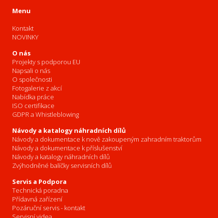
Menu
Kontakt
NOVINKY
O nás
Projekty s podporou EU
Napsali o nás
O společnosti
Fotogalerie z akcí
Nabídka práce
ISO certifikace
GDPR a Whistleblowing
Návody a katalogy náhradních dílů
Návody a dokumentace k nově zakoupeným zahradním traktorům
Návody a dokumentace k příslušenství
Návody a katalogy náhradních dílů
Zvýhodněné balíčky servisních dílů
Servis a Podpora
Technická poradna
Přídavná zařízení
Pozáruční servis - kontakt
Servisní videa