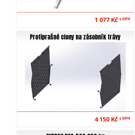
1 077 Kč
s DPH
Protiprašné clony na zásobník trávy
4 150 Kč
s DPH