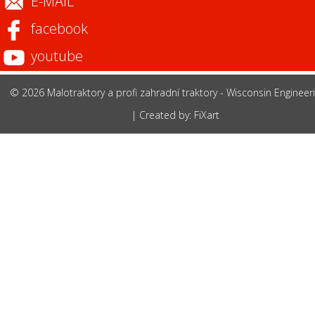
E-MAIL
facebook
youtube
© 2026 Malotraktory a profi zahradní traktory - Wisconsin Engineer
|
Created by: FiXart