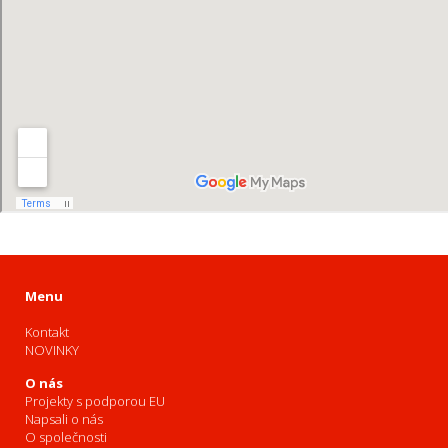
Menu
Kontakt
NOVINKY
O nás
Projekty s podporou EU
Napsali o nás
O společnosti