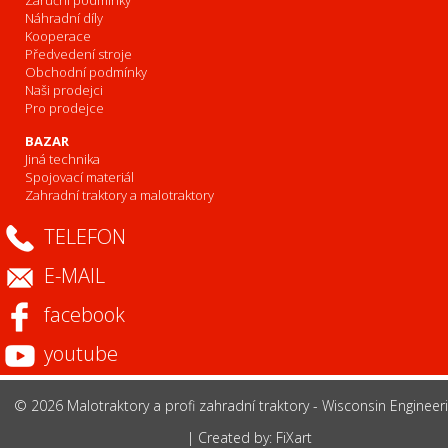
Záruční podmínky
Náhradní díly
Kooperace
Předvedení stroje
Obchodní podmínky
Naši prodejci
Pro prodejce
BAZAR
Jiná technika
Spojovací materiál
Zahradní traktory a malotraktory
TELEFON
E-MAIL
facebook
youtube
© 2026 Malotraktory a profi zahradní traktory - Wisconsin Engineer
|
Created by: FiXart