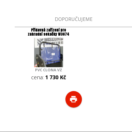
DOPORUČUJEME
Přídavná zařízení pro
zahradní sekačky W3674
PVC CLONA VZ
cena:
1 730 Kč
print